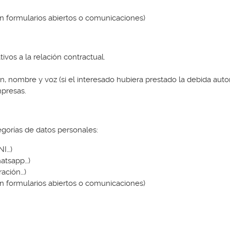
 en formularios abiertos o comunicaciones)
ivos a la relación contractual.
, nombre y voz (si el interesado hubiera prestado la debida autor
mpresas.
tegorías de datos personales:
NI…)
hatsapp…)
ración…)
 en formularios abiertos o comunicaciones)