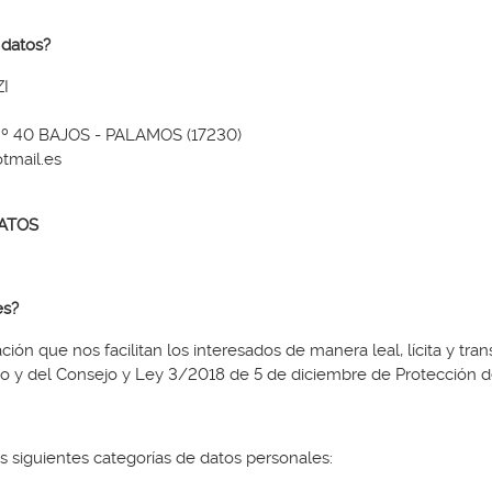
 datos?
ZI
Nº 40 BAJOS - PALAMOS (17230)
otmail.es
DATOS
es?
ción que nos facilitan los interesados de manera leal, lícita y t
 y del Consejo y Ley 3/2018 de 5 de diciembre de Protección de
as siguientes categorías de datos personales: