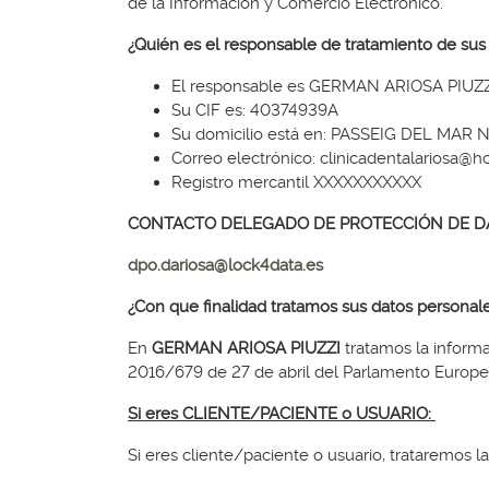
de la Información y Comercio Electrónico.
¿Quién es el responsable de tratamiento de sus
El responsable es GERMAN ARIOSA PIUZ
Su CIF es: 40374939A
Su domicilio está en: PASSEIG DEL MAR 
Correo electrónico: clinicadentalariosa@h
Registro mercantil XXXXXXXXXXX
CONTACTO DELEGADO DE PROTECCIÓN DE 
dpo.dariosa@lock4data.es
¿Con que finalidad tratamos sus datos personal
En
GERMAN ARIOSA PIUZZI
tratamos la informa
2016/679 de 27 de abril del Parlamento Europeo
Si eres CLIENTE/PACIENTE o USUARIO:
Si eres cliente/paciente o usuario, trataremos l