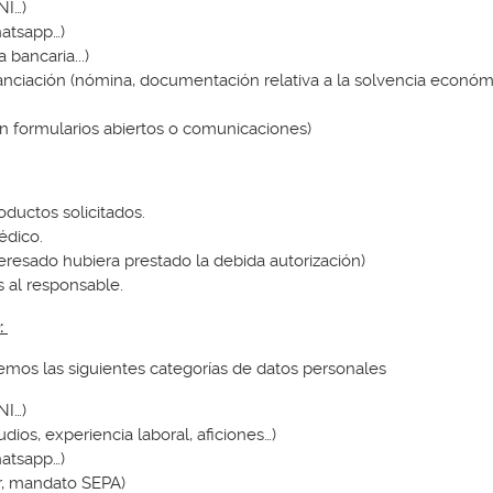
NI…)
hatsapp…)
bancaria...)
anciación (nómina, documentación relativa a la solvencia económ
 en formularios abiertos o comunicaciones)
roductos solicitados.
médico.
teresado hubiera prestado la debida autorización)
s al responsable.
:
remos las siguientes categorías de datos personales
NI…)
dios, experiencia laboral, aficiones…)
hatsapp…)
ar, mandato SEPA)